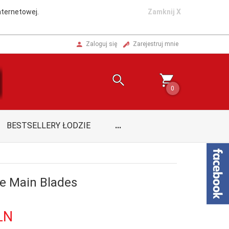
nternetowej.
Zamknij X
Zaloguj się
Zarejestruj mnie
0
BESTSELLERY ŁODZIE
...
re Main Blades
LN