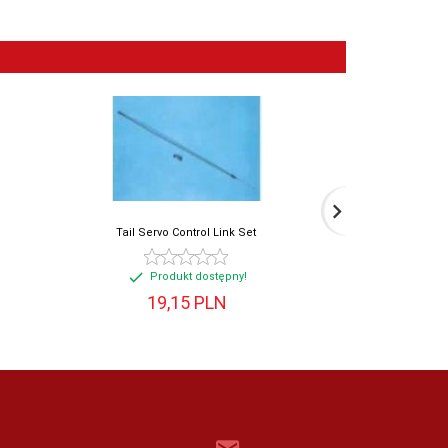
Tail Servo Control Link Set
Tail B
Produkt dostępny!
Prod
19,
15
PLN
29,