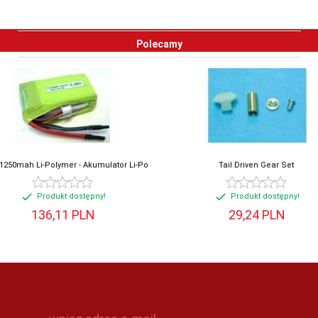
Polecamy
-1250mah Li-Polymer - Akumulator Li-Po
Tail Driven Gear Set
Produkt dostępny!
Produkt dostępny!
136,
11
PLN
29,
24
PLN