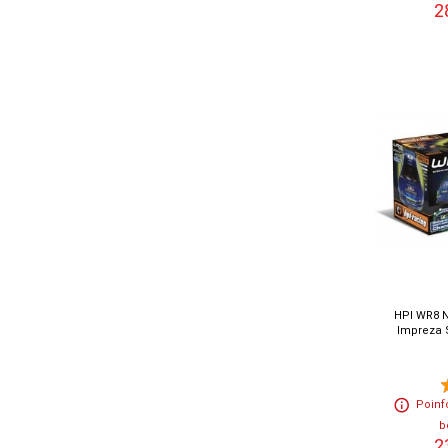
2
HPI WR8 
Impreza 
Poinf
b
2