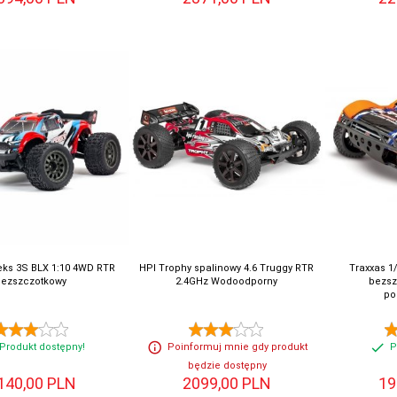
eks 3S BLX 1:10 4WD RTR
HPI Trophy spalinowy 4.6 Truggy RTR
Traxxas 1
bezszczotkowy
2.4GHz Wodoodporny
bezsz
po
Produkt dostępny!
Poinformuj mnie gdy produkt
P
będzie dostępny
140,
00
PLN
2099,
00
PLN
19