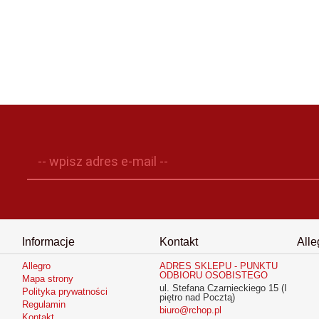
-- wpisz adres e-mail --
Informacje
Kontakt
Alle
Allegro
ADRES SKLEPU - PUNKTU
ODBIORU OSOBISTEGO
Mapa strony
ul. Stefana Czarnieckiego 15 (I
Polityka prywatności
piętro nad Pocztą)
Regulamin
biuro@rchop.pl
Kontakt