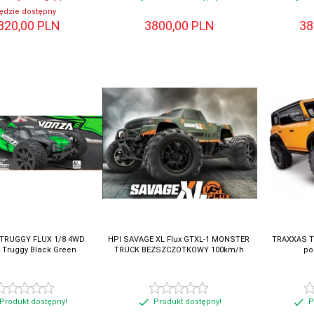
ędzie dostępny
820,
00
PLN
3800,
00
PLN
38
TRUGGY FLUX 1/8 4WD
HPI SAVAGE XL Flux GTXL-1 MONSTER
TRAXXAS T
c Truggy Black Green
TRUCK BEZSZCZOTKOWY 100km/h
po
Produkt dostępny!
Produkt dostępny!
P