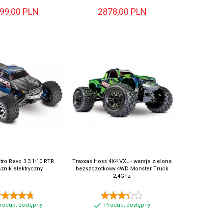
99,
00
PLN
2878,
00
PLN
tro Revo 3.3 1:10 RTR
Traxxas Hoss 4X4 VXL - wersja zielona
sznik elektryczny
bezszczotkowy 4WD Monster Truck
2,4Ghz
rodukt dostępny!
Produkt dostępny!