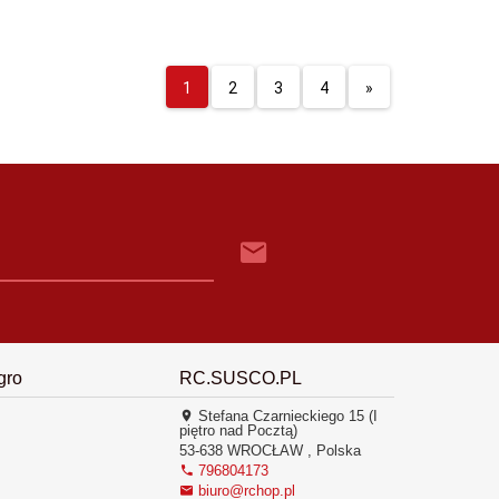
1
2
3
4
»
gro
RC.SUSCO.PL
Stefana Czarnieckiego 15 (I
piętro nad Pocztą)
53-638
WROCŁAW
,
Polska
796804173
biuro@rchop.pl