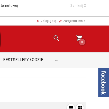
nternetowej.
Zamknij X
Zaloguj się
Zarejestruj mnie
0
BESTSELLERY ŁODZIE
...