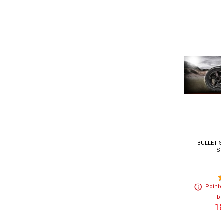
BULLET S
S
Poinf
b
1