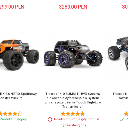
299,
00
PLN
3289,
00
PLN
30
 X 4.6 NITRO Spalinowy
Traxxas 1/10 SUMMIT -4WD systemy
Traxxas Ni
onster truck rc
blokowania dyferencjałów, system
rozru
zmiany przełożenia T-Lock High-Low
Transmission
Produkt dostępny!
Poinformuj mnie gdy produkt
P
będzie dostępny