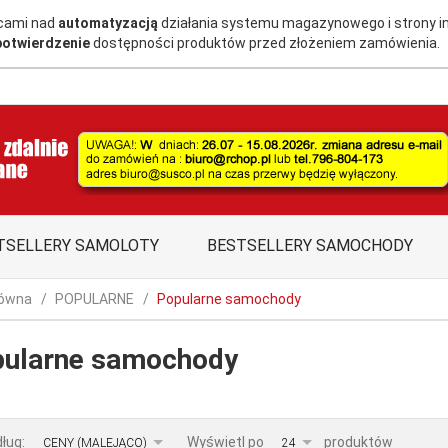
acami nad
automatyzacją
działania systemu magazynowego i strony i
potwierdzenie
dostępności produktów przed złożeniem zamówienia.
TSELLERY SAMOLOTY
BESTSELLERY SAMOCHODY
łówna
POPULARNE
Popularne samochody
ularne samochody
sort
pop
dług:
Wyświetl po
produktów
CENY (MALEJĄCO)
24