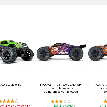
AXXAS X-Maxx 8S
TRAXXAS 1/10 E-Revo 2 VXL 4WD -
TRAXXAS 1/
bezszczotkowy wersja
bezsz
pomarańczowo - fioletowa
po
ormuj mnie gdy produkt
Produkt dostępny!
P