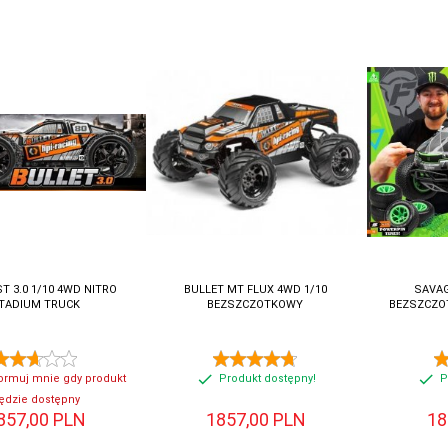
T 3.0 1/10 4WD NITRO
BULLET MT FLUX 4WD 1/10
SAVAG
TADIUM TRUCK
BEZSZCZOTKOWY
BEZSZCZOT
ormuj mnie gdy produkt
Produkt dostępny!
P
ędzie dostępny
857,
00
PLN
1857,
00
PLN
18