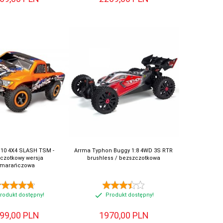
/10 4X4 SLASH TSM -
Arrma Typhon Buggy 1:8 4WD 3S RTR
czotkowy wersja
brushless / bezszczotkowa
marańczowa
rodukt dostępny!
Produkt dostępny!
99,
00
PLN
1970,
00
PLN