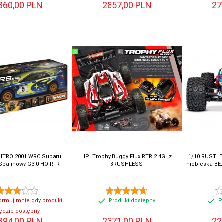
860,
00
PLN
2857,
00
PLN
27
NITRO 2001 WRC Subaru
HPI Trophy Buggy Flux RTR 2.4GHz
1/10 RUSTLE
Spalinowy G3.0 HO RTR
BRUSHLESS
niebieska B
ormuj mnie gdy produkt
Produkt dostępny!
P
ędzie dostępny
394,
00
PLN
2371,
00
PLN
22