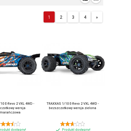
1
2
3
4
»
10 E-Revo 2 VXL 4WD -
TRAXXAS 1/10 E-Revo 2 VXL 4WD -
czotkowy wersja
bezszczotkowy wersja zielona
marańczowa
rodukt dostępny!
Produkt dostępny!