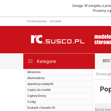
Uwaga. W związku z pr
Prosimy o
Porównywarka
Schowek
BES
Kategorie
Akcesoria
Strona g
Akumulatory
Aparatury-nadajniki
Pop
Części do modeli
Coptery-Drony
Czołgi
Drukarki i frezarki 3D
Sortuj we