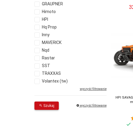
GRAUPNER
3
Himoto
HPI
Hq Prop
Inny
MAVERICK
Nqd
Rastar
SST
TRAXXAS
Volantex (tw)
wyczyść filtrowanie
HPI SAVAGE
m
Szukaj
wyczyść filtrowanie