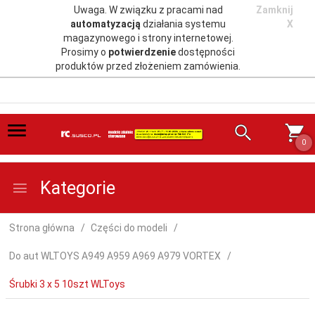
Uwaga. W związku z pracami nad
Zamknij
automatyzacją
działania systemu
X
magazynowego i strony internetowej.
Prosimy o
potwierdzenie
dostępności
produktów przed złożeniem zamówienia.
0
Kategorie
Strona główna
Części do modeli
Do aut WLTOYS A949 A959 A969 A979 VORTEX
Śrubki 3 x 5 10szt WLToys