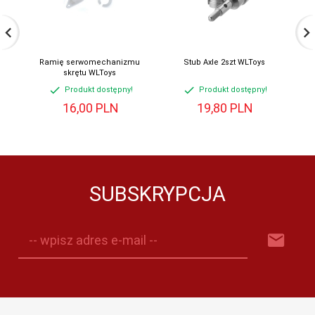
Ramię serwomechanizmu
Stub Axle 2szt WLToys
skrętu WLToys
Produkt dostępny!
Produkt dostępny!
16,
00
PLN
19,
80
PLN
SUBSKRYPCJA
-- wpisz adres e-mail --