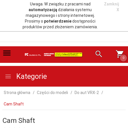
Uwaga. W związku z pracami nad
Zamknij
automatyzacją
działania systemu
X
magazynowego i strony internetowej.
Prosimy o
potwierdzenie
dostępności
produktów przed złożeniem zamówienia.
0
Kategorie
Strona główna
Części do modeli
Do aut VRX-2
Cam Shaft
Cam Shaft