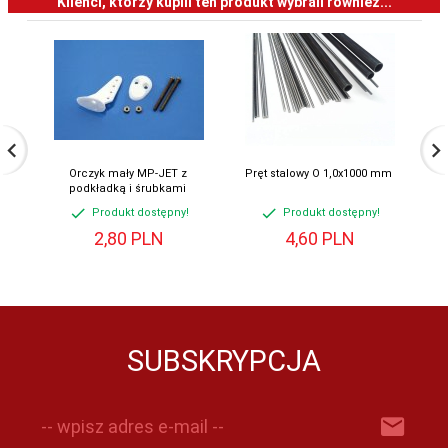
Klienci, którzy kupili ten produkt wybrali również...
Orczyk mały MP-JET z
Pręt stalowy O 1,0x1000 mm
Kle
podkładką i śrubkami
Produkt dostępny!
Produkt dostępny!
2,
80
PLN
4,
60
PLN
SUBSKRYPCJA
-- wpisz adres e-mail --