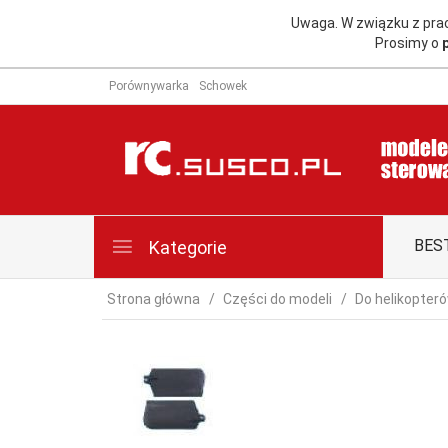
Uwaga. W związku z pr
Prosimy o
Porównywarka
Schowek
BES
Kategorie
Strona główna
Części do modeli
Do helikopter