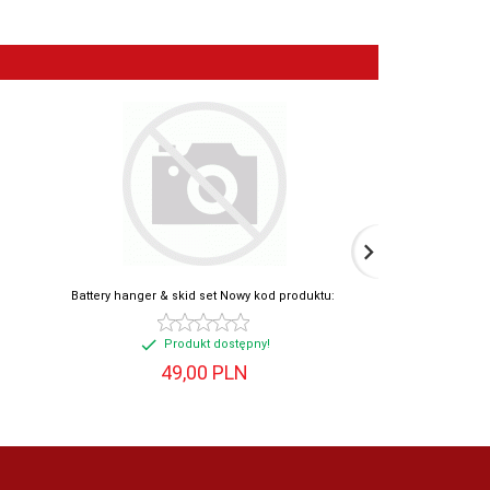
Battery hanger & skid set Nowy kod produktu:
Paddle cont
Produkt dostępny!
Prod
49,
00
PLN
36,