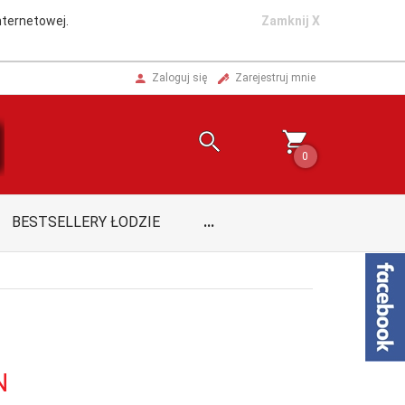
nternetowej.
Zamknij X
Zaloguj się
Zarejestruj mnie
0
BESTSELLERY ŁODZIE
...
N