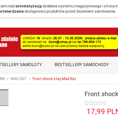
acami nad
automatyzacją
działania systemu magazynowego i strony i
potwierdzenie
dostępności produktów przed złożeniem zamówienia.
TSELLERY SAMOLOTY
BESTSELLERY SAMOCHODY
ANN
MAD RAT
Front shock stay Mad Rat
Front shoc
17,
99
PL