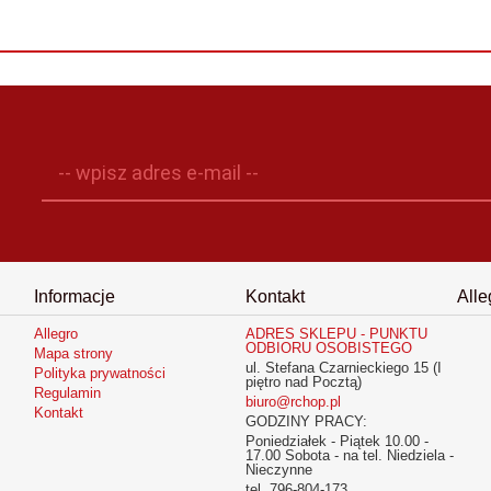
-- wpisz adres e-mail --
Informacje
Kontakt
Alle
Allegro
ADRES SKLEPU - PUNKTU
ODBIORU OSOBISTEGO
Mapa strony
ul. Stefana Czarnieckiego 15 (I
Polityka prywatności
piętro nad Pocztą)
Regulamin
biuro@rchop.pl
Kontakt
GODZINY PRACY:
Poniedziałek - Piątek 10.00 -
17.00 Sobota - na tel. Niedziela -
Nieczynne
tel. 796-804-173