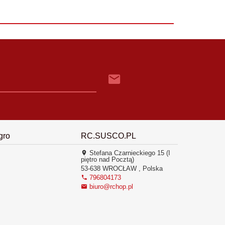
gro
RC.SUSCO.PL
Stefana Czarnieckiego 15 (I
piętro nad Pocztą)
53-638
WROCŁAW
,
Polska
796804173
biuro@rchop.pl