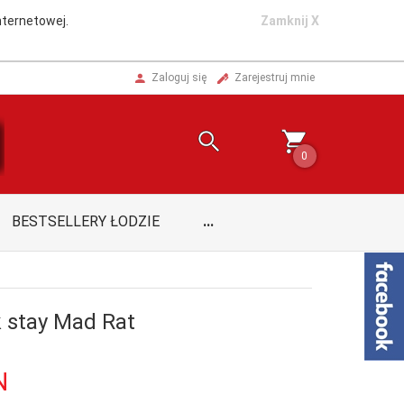
nternetowej.
Zamknij X
Zaloguj się
Zarejestruj mnie
0
BESTSELLERY ŁODZIE
...
k stay Mad Rat
N