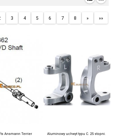
2
3
4
5
6
7
8
»
»»
ts Ansmann Terrier
Aluminowy uchwyt typu C. 25 stopni.