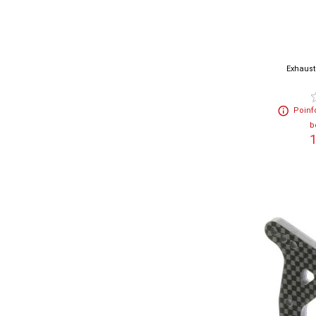
Exhaust
Poinf
b
1