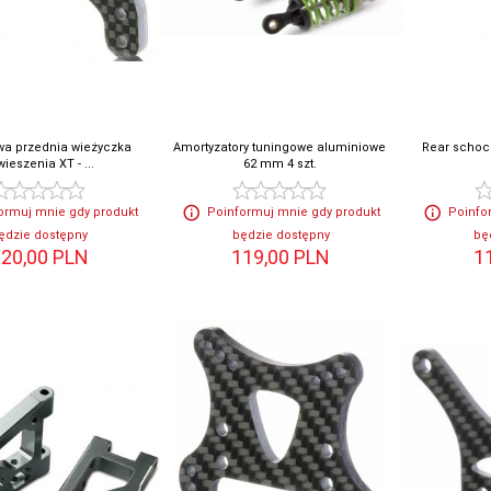
a przednia wieżyczka
Amortyzatory tuningowe aluminiowe
Rear schoc
ieszenia XT - ...
62 mm 4 szt.
ormuj mnie gdy produkt
Poinformuj mnie gdy produkt
Poinfo
ędzie dostępny
będzie dostępny
bę
20,
00
PLN
119,
00
PLN
1