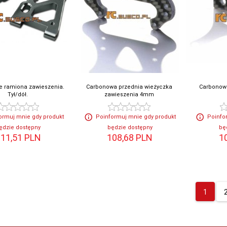
e ramiona zawieszenia.
Carbonowa przednia wieżyczka
Carbonowa
Tył/dół.
zawieszenia 4mm
ormuj mnie gdy produkt
Poinformuj mnie gdy produkt
Poinfo
ędzie dostępny
będzie dostępny
bę
11,
51
PLN
108,
68
PLN
1
1