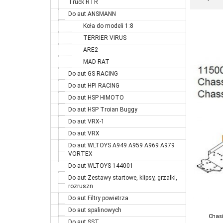
Truck RTR
Do aut ANSMANN
Koła do modeli 1:8
TERRIER VIRUS
ARE2
MAD RAT
Do aut GS RACING
Do aut HPI RACING
Do aut HSP HIMOTO
Do aut HSP Troian Buggy
Do aut VRX-1
Do aut VRX
Do aut WLTOYS A949 A959 A969 A979
VORTEX
Do aut WLTOYS 144001
Do aut Zestawy startowe, klipsy, grzałki,
rozruszn
Do aut Filtry powietrza
Do aut spalinowych
Chas
Do aut SST