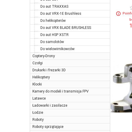
Do aut TRAXXAS
Do aut VRX-1E Brushless
Poinf
b
Do helikopterów
1
Do aut VRX BLADE BRUSHLESS
Do aut HSP XSTR
Do samolotów
Do wielowirnikowców
Coptery-Drony
Czołgi
Drukarki i frezarki 3D
Helikoptery
Klocki
Kamery do modeli i transmisja FPV
Latawce
Ładowarki i zasilacze
Łodzie
Roboty
Roboty sprzątające