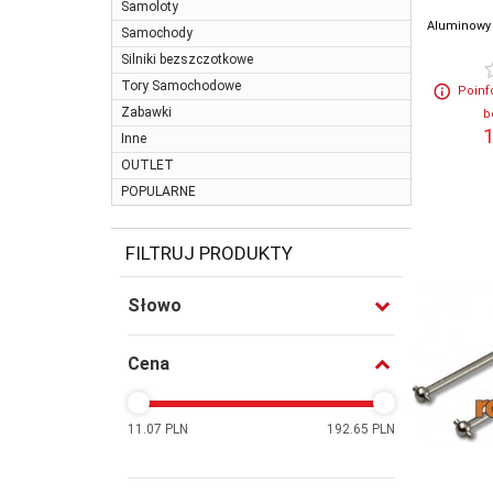
Samoloty
Aluminowy u
Samochody
Silniki bezszczotkowe
Tory Samochodowe
Poinf
Zabawki
b
1
Inne
OUTLET
POPULARNE
FILTRUJ PRODUKTY
Słowo
Cena
11.07 PLN
192.65 PLN