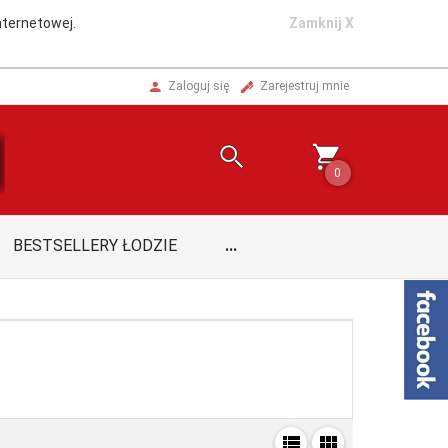
nternetowej.
Zamknij X
Zaloguj się
Zarejestruj mnie
0
BESTSELLERY ŁODZIE
...