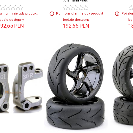
Ansmann Virus
ormuj mnie gdy produkt
Poinformuj mnie gdy produkt
Poinfo
ędzie dostępny
będzie dostępny
bę
92,
65
PLN
192,
65
PLN
1