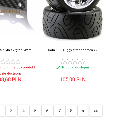
 płyta skrętna 2mm.
Koła 1:8 Truggy street chrom x2
rmuj mnie gdy produkt
Produkt dostępny!
dzie dostępny
08,
68
PLN
105,
00
PLN
2
3
4
5
6
7
8
»
»»