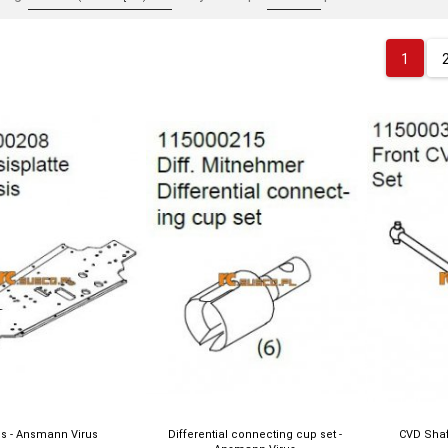
1
is - Ansmann Virus
Differential connecting cup set -
CVD Shaf