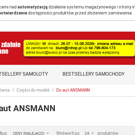
acami nad
automatyzacją
działania systemu magazynowego i strony i
potwierdzenie
dostępności produktów przed złożeniem zamówienia.
TSELLERY SAMOLOTY
BESTSELLERY SAMOCHODY
łówna
Części do modeli
Do aut ANSMANN
 aut ANSMANN
sort
pop
dług:
Wyświetl po
produktów
CENY (MALEJĄCO)
24