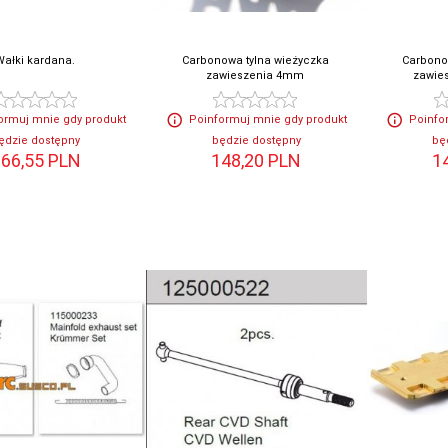
Wałki kardana.
Carbonowa tylna wieżyczka
Carbono
zawieszenia 4mm
zawie
ormuj mnie gdy produkt
Poinformuj mnie gdy produkt
Poinfo
ędzie dostępny
będzie dostępny
bę
66,
55
PLN
148,
20
PLN
1