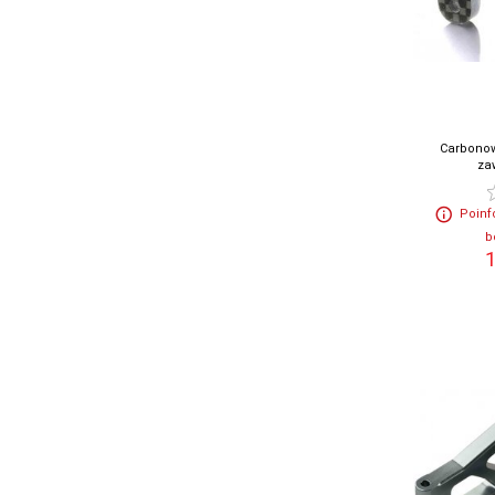
Carbonow
zaw
Poinf
b
1