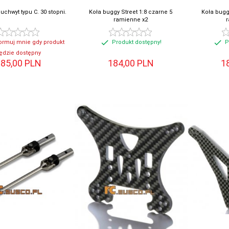
chwyt typu C. 30 stopni.
Koła buggy Street 1:8 czarne 5
Koła bugg
ramienne x2
ormuj mnie gdy produkt
Produkt dostępny!
P
ędzie dostępny
85,
00
PLN
184,
00
PLN
1