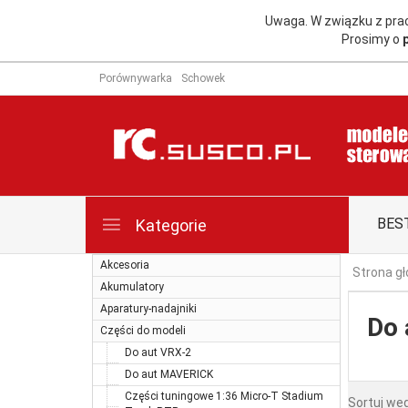
Uwaga. W związku z pr
Prosimy o
Porównywarka
Schowek
BES
Kategorie
Akcesoria
Strona g
Akumulatory
Aparatury-nadajniki
Do
Części do modeli
Do aut VRX-2
Do aut MAVERICK
Części tuningowe 1:36 Micro-T Stadium
Sortuj we