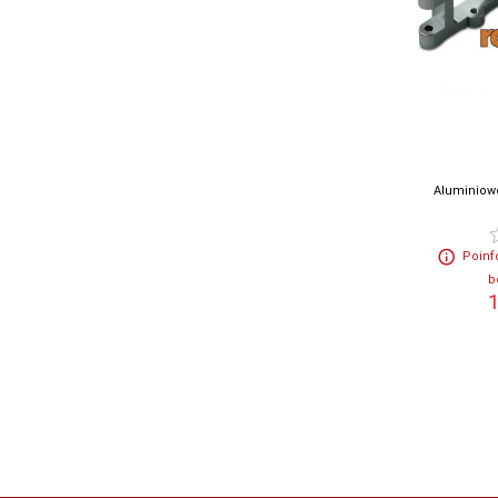
Aluminiow
Poinf
b
1