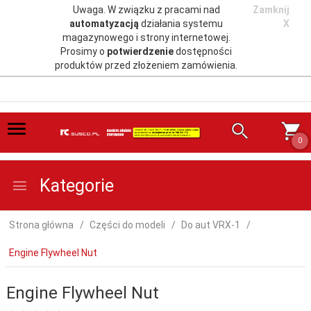
Uwaga. W związku z pracami nad
Zamknij
automatyzacją
działania systemu
X
magazynowego i strony internetowej.
Prosimy o
potwierdzenie
dostępności
produktów przed złożeniem zamówienia.
0
Kategorie
Strona główna
Części do modeli
Do aut VRX-1
Engine Flywheel Nut
Engine Flywheel Nut