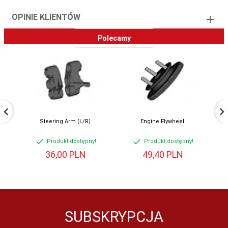
OPINIE KLIENTÓW
Polecamy
Steering Arm (L/R)
Engine Flywheel
Produkt dostępny!
Produkt dostępny!
36,
00
PLN
49,
40
PLN
SUBSKRYPCJA