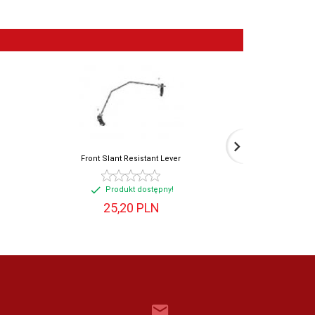
Front Slant Resistant Lever
Sho
Produkt dostępny!
Prod
25,
20
PLN
9,
0