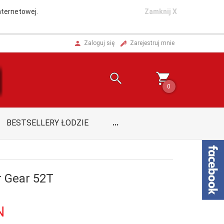
nternetowej.
Zamknij X
Zaloguj się
Zarejestruj mnie
0
BESTSELLERY ŁODZIE
...
r Gear 52T
N