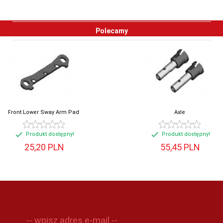
Polecamy
Front Lower Sway Arm Pad
Axle
Produkt dostępny!
Produkt dostępny!
25,
20
PLN
55,
45
PLN
-- wpisz adres e-mail --