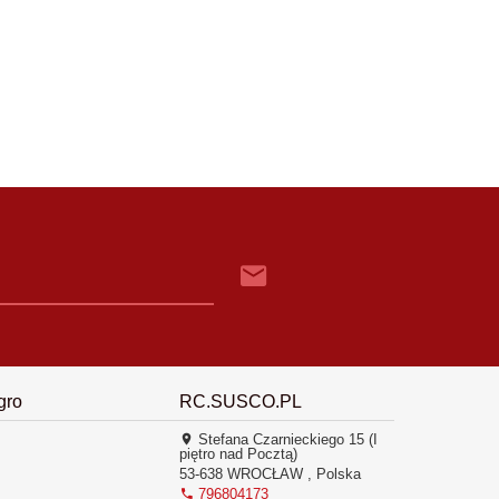
gro
RC.SUSCO.PL
Stefana Czarnieckiego 15 (I
piętro nad Pocztą)
53-638
WROCŁAW
,
Polska
796804173