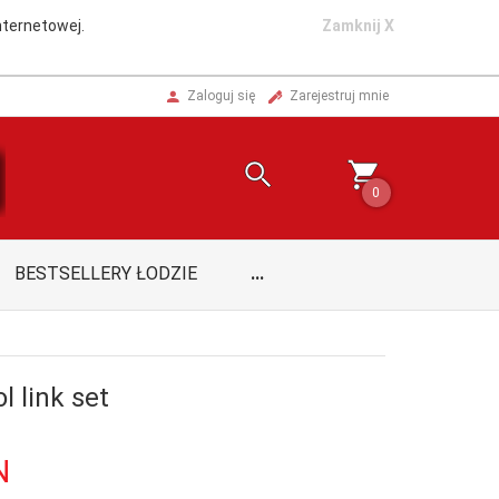
nternetowej.
Zamknij X
Zaloguj się
Zarejestruj mnie
0
BESTSELLERY ŁODZIE
...
l link set
N