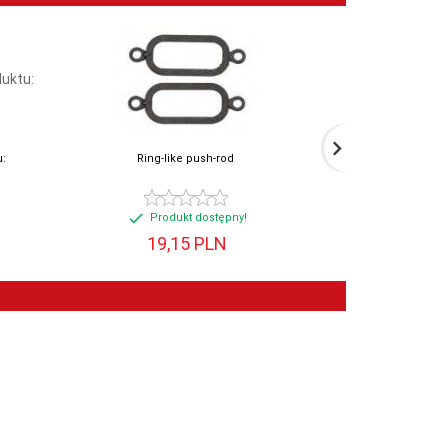
:
Ring-like push-rod
Ma
Produkt dostępny!
Prod
19,
15
PLN
29,