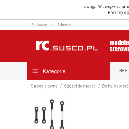
Uwaga. W związku z pr
Prosimy o
Porównywarka
Schowek
BES
Kategorie
Strona główna
Części do modeli
Do helikopter