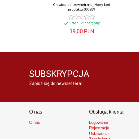
Głowica osi zewnętrznej Nowy kod
produktu:000289
Produkt dostępny!
19,
00
PLN
SUBSKRYPCJA
Zapisz się do newslettera:
O nas
Obsługa klienta
O nas
Logowanie
Rejestracja
Ustawienia