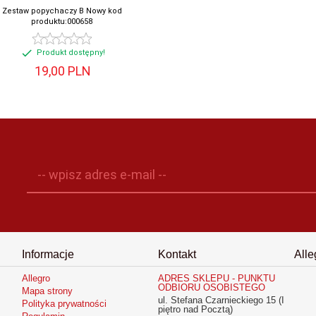
Zestaw popychaczy B Nowy kod
produktu:000658
Produkt dostępny!
19,
00
PLN
-- wpisz adres e-mail --
Informacje
Kontakt
Alle
Allegro
ADRES SKLEPU - PUNKTU
ODBIORU OSOBISTEGO
Mapa strony
ul. Stefana Czarnieckiego 15 (I
Polityka prywatności
piętro nad Pocztą)