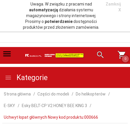
Uwaga. W związku z pracami nad
Zamknij
automatyzacją
działania systemu
X
magazynowego i strony internetowej.
Prosimy o
potwierdzenie
dostępności
produktów przed złożeniem zamówienia.
0
Kategorie
Strona główna
Części do modeli
Do helikopterów
E-SKY
Esky BELT-CP V2 HONEY BEE KING 3
Uchwyt łopat głównych Nowy kod produktu:000666