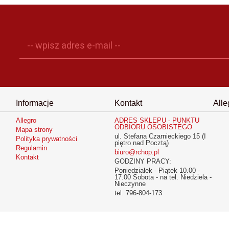
-- wpisz adres e-mail --
Informacje
Kontakt
Alle
Allegro
ADRES SKLEPU - PUNKTU
ODBIORU OSOBISTEGO
Mapa strony
ul. Stefana Czarnieckiego 15 (I
Polityka prywatności
piętro nad Pocztą)
Regulamin
biuro@rchop.pl
Kontakt
GODZINY PRACY:
Poniedziałek - Piątek 10.00 -
17.00 Sobota - na tel. Niedziela -
Nieczynne
tel. 796-804-173