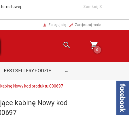
nternetowej.
Zamknij X
Zaloguj się
Zarejestruj mnie
0
BESTSELLERY ŁODZIE
...
 kabinę Nowy kod produktu:000697
jące kabinę Nowy kod
00697