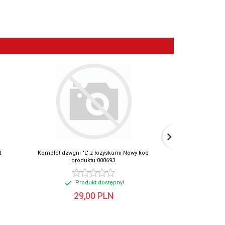
d
Komplet dźwgni "L" z łożyskami Nowy kod
Zestaw popychaczy N
produktu:000693
Produkt dostępny!
Prod
29,
00
PLN
29,