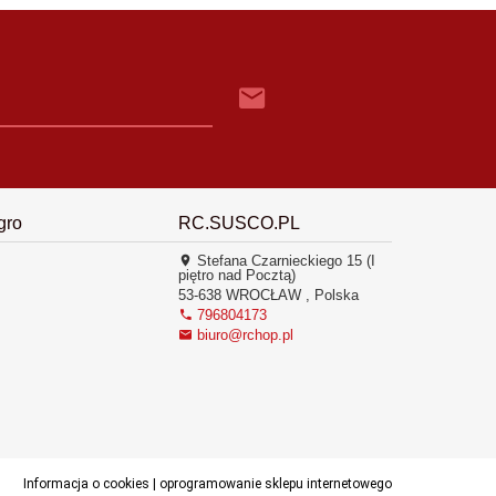
gro
RC.SUSCO.PL
Stefana Czarnieckiego 15 (I
piętro nad Pocztą)
53-638
WROCŁAW
,
Polska
796804173
biuro@rchop.pl
Informacja o cookies
|
oprogramowanie sklepu internetowego