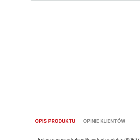
OPIS PRODUKTU
OPINIE KLIENTÓW
Bolce mocujące kabinę Nowy kod produktu:000697