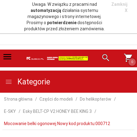
Uwaga. W związku z pracami nad
Zamknij
automatyzacją
działania systemu
X
magazynowego i strony internetowej.
Prosimy o
potwierdzenie
dostępności
produktów przed złożeniem zamówienia.
0
Kategorie
Strona główna
Części do modeli
Do helikopterów
E-SKY
Esky BELT-CP V2 HONEY BEE KING 3
Mocowanie belki ogonowej Nowy kod produktu:000712