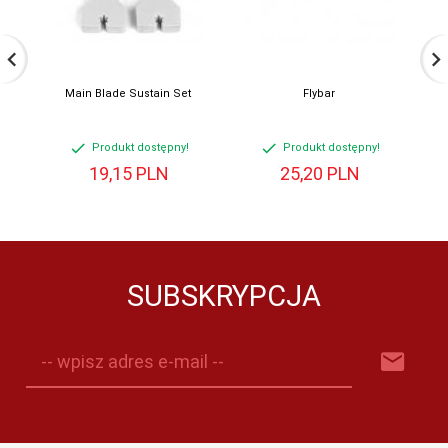
Main Blade Sustain Set
Flybar
Produkt dostępny!
Produkt dostępny!
19,
15
PLN
25,
20
PLN
SUBSKRYPCJA
-- wpisz adres e-mail --