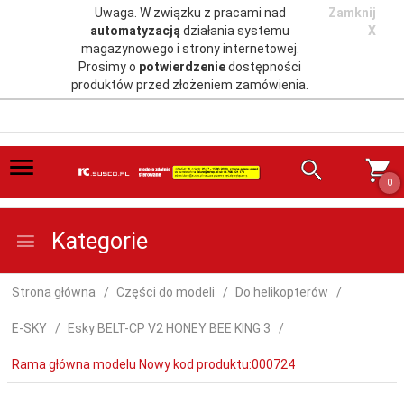
Uwaga. W związku z pracami nad
Zamknij
automatyzacją
działania systemu
X
magazynowego i strony internetowej.
Prosimy o
potwierdzenie
dostępności
produktów przed złożeniem zamówienia.
0
Kategorie
Strona główna
Części do modeli
Do helikopterów
E-SKY
Esky BELT-CP V2 HONEY BEE KING 3
Rama główna modelu Nowy kod produktu:000724