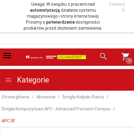
Uwaga. W związku z pracami nad
Zamknij
automatyzacją
działania systemu
X
magazynowego i strony internetowej.
Prosimy o
potwierdzenie
dostępności
produktów przed złożeniem zamówienia.
0
Kategorie
Strona główna
Akcesoria
Śmigła-Kołpaki-Piasty
Śmigła Kompozytowe APC - Advanced Precision Compos
APC SF