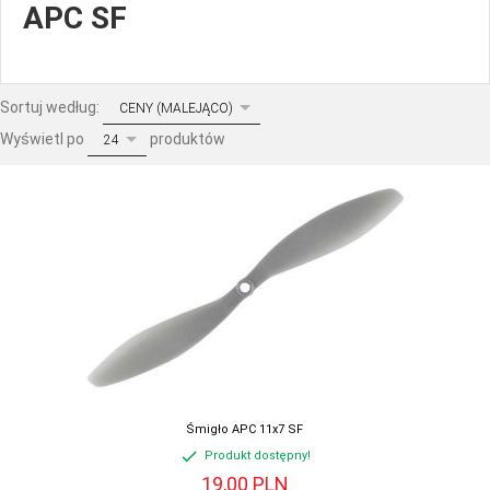
APC SF
sort
Sortuj według:
CENY (MALEJĄCO)
pop
Wyświetl po
produktów
24
Śmigło APC 11x7 SF
Produkt dostępny!
19,
00
PLN